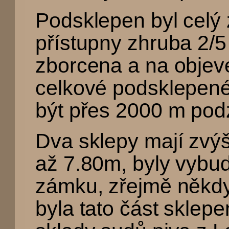
Podsklepen byl celý 
přístupny zhruba 2/5 
zborcena a na objeve
celkové podsklepené
být přes 2000 m pod
Dva sklepy mají zvý
až 7.80m, byly vybu
zámku, zřejmě někdy
byla tato část sklep