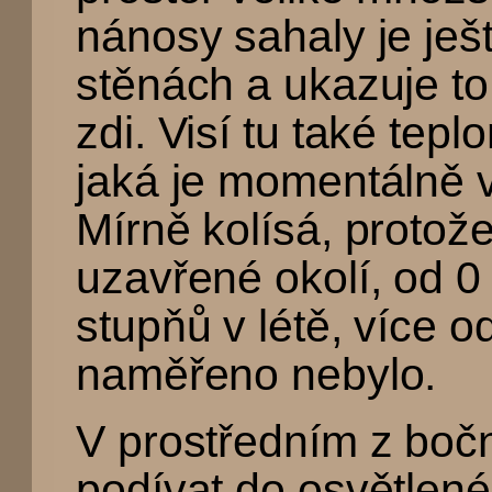
nánosy sahaly je ješ
stěnách a ukazuje to 
zdi. Visí tu také tepl
jaká je momentálně v
Mírně kolísá, protož
uzavřené okolí, od 0
stupňů v létě, více o
naměřeno nebylo.
V prostředním z boč
podívat do osvětlené