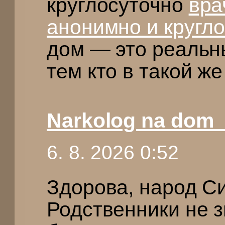
круглосуточно
вра
анонимно и кругл
дом — это реаль
тем кто в такой ж
Narkolog na dom
6. 8. 2026 0:52
Здорова, народ С
Родственники не з