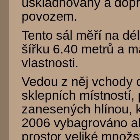
uskladňovány a dop
povozem.
Tento sál měří na dé
šířku 6.40 metrů a m
vlastnosti.
Vedou z něj vchody 
sklepních místností, 
zanesených hlínou, k
2006 vybagrováno al
prostor veliké množs