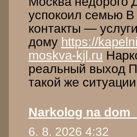
Москва недорого 
успокоил семью В
контакты — услуги
дому
https://kapel
moskva-kjl.ru
Нарко
реальный выход П
такой же ситуации
Narkolog na dom
6. 8. 2026 4:32