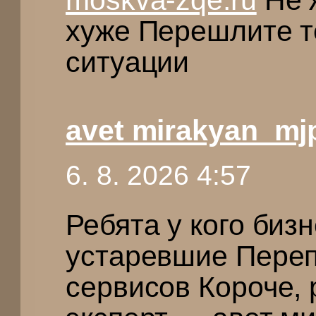
хуже Перешлите те
ситуации
avet mirakyan_mj
6. 8. 2026 4:57
Ребята у кого биз
устаревшие Переп
сервисов Короче,