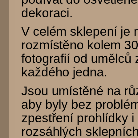
dekoraci.
V celém sklepení je 
rozmístěno kolem 30
fotografií od umělců 
každého jedna.
Jsou umístěné na růz
aby byly bez problém
zpestření prohlídky i
rozsáhlých sklepních