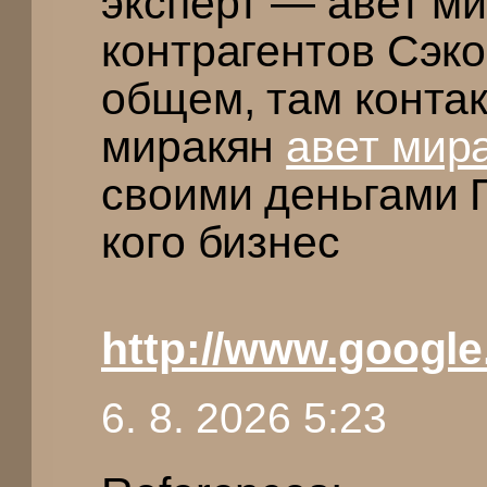
эксперт — авет м
контрагентов Сэко
общем, там конта
миракян
авет мир
своими деньгами 
кого бизнес
http://www.google
6. 8. 2026 5:23