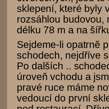
sklepení, které byly
rozsáhlou budovou, m
délku 78 m a na šířk
Sejdeme-li opatrně p
schodech, nejdříve 
Po dalších .. schod
úroveň vchodu a jsm
pravé ruce máme nov
vedoucí do první skl
pod restaurací. Dřív