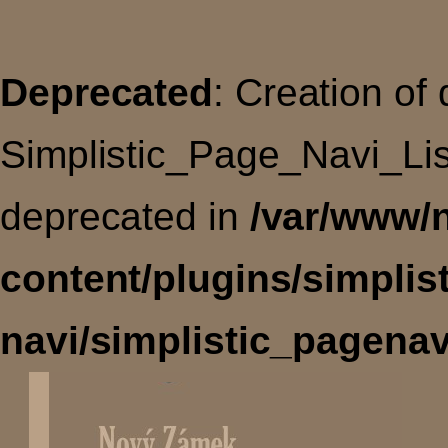
Deprecated
: Creation of
Simplistic_Page_Navi_Lis
deprecated in
/var/www/
content/plugins/simplis
navi/simplistic_pagenav
Úvodní
stránka