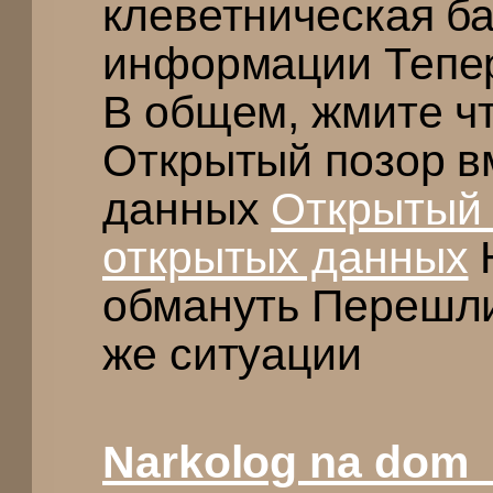
клеветническая б
информации Тепер
В общем, жмите ч
Открытый позор в
данных
Открытый 
открытых данных
Н
обмануть Перешлит
же ситуации
Narkolog na dom