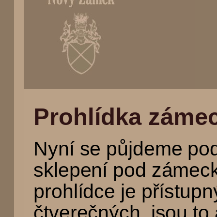
(Přejít
na
Prohlídka zámec
navigaci)
Nyní se půjdeme pod
sklepení pod zámeck
prohlídce je přístup
čtverečných, jsou to