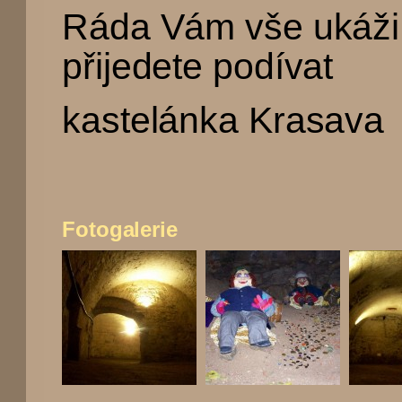
Ráda Vám vše ukáži
přijedete podívat
kastelánka Krasava
Fotogalerie