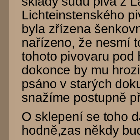
sklady sudů piva z 
Lichteinstenského pi
byla zřízena šenkov
nařízeno, že nesmí to
tohoto pivovaru pod 
dokonce by mu hrozil 
psáno v starých dok
snažíme postupně př
O sklepení se toho d
hodně,zas někdy bu