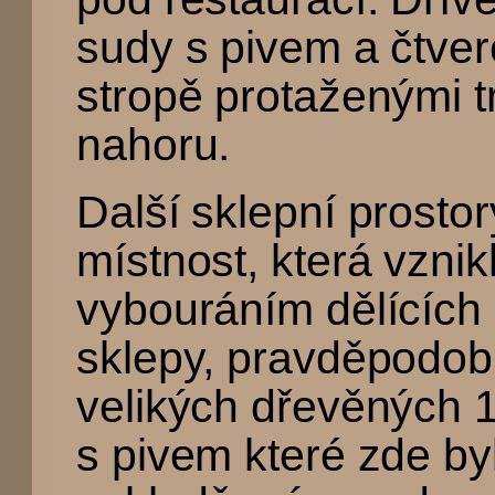
sudy s pivem a čtve
stropě protaženými 
nahoru.
Další sklepní prostor
místnost, která vznik
vybouráním dělících
sklepy, pravděpodob
velikých dřevěných 1
s pivem které zde by