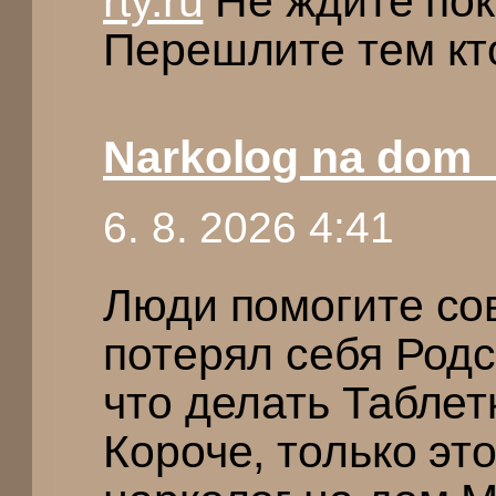
rty.ru
Не ждите пок
Перешлите тем кто
Narkolog na dom
6. 8. 2026 4:41
Люди помогите со
потерял себя Родс
что делать Таблет
Короче, только эт