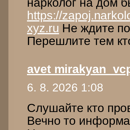
нарколог на дом 
https://zapoj.nark
xyz.ru
Не ждите по
Перешлите тем кто
avet mirakyan_vc
6. 8. 2026 1:08
Слушайте кто про
Вечно то информа