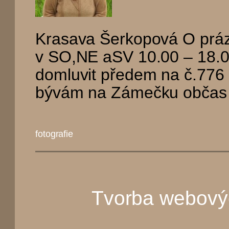
Krasava Šerkopová O práz
v SO,NE aSV 10.00 – 18.0
domluvit předem na č.776
bývám na Zámečku občas 1
fotografie
Tvorba webový