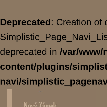
Deprecated
: Creation of
Simplistic_Page_Navi_Lis
deprecated in
/var/www/
content/plugins/simplis
navi/simplistic_pagenav
Úvodní
stránka