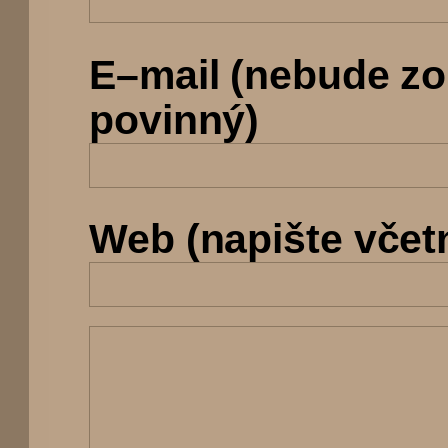
E–mail (nebude z
povinný)
Web (napište včetně