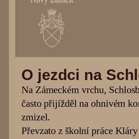
(Přejít
na
O jezdci na Sch
navigaci)
Na Zámeckém vrchu, Schlosbe
často přijížděl na ohnivém ko
zmizel.
Převzato z školní práce Kláry