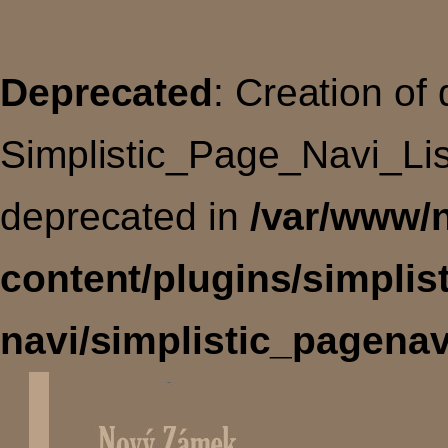
Deprecated
: Creation of
Simplistic_Page_Navi_Lis
deprecated in
/var/www/
content/plugins/simplis
navi/simplistic_pagenav
Úvodní
stránka