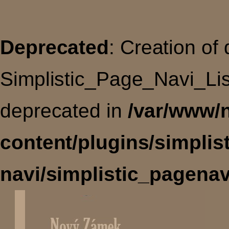
Deprecated
: Creation of
Simplistic_Page_Navi_Lis
deprecated in
/var/www/
content/plugins/simplis
navi/simplistic_pagenav
Úvodní
stránka