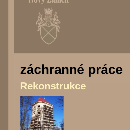
(Přejít
na
záchranné práce
navigaci)
Rekonstrukce