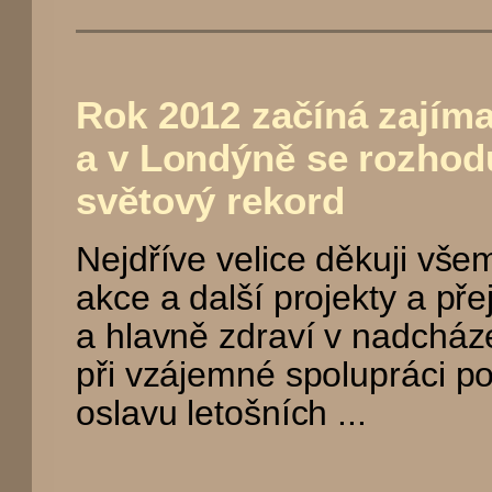
Rok 2012 začíná zajím
a v Londýně se rozhod
světový rekord
Nejdříve velice děkuji vše
akce a další projekty a př
a hlavně zdraví v nadcház
při vzájemné spolupráci po
oslavu letošních ...