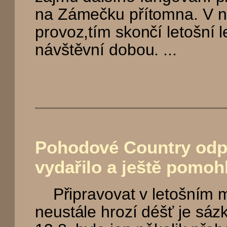
na Zámečku přítomna. V n
provoz,tím skončí letošní 
návštěvní dobou. ...
Pohodové Country odp
vydařilo a ještě pomo
Připravovat v letošním m
neustále hrozí déšť je sáz