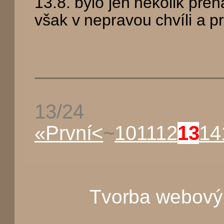
13.8. bylo jen několik přeh
však v nepravou chvíli a pr
13/24
«První
<
~
10
11
12
13
14
Tvorba webový