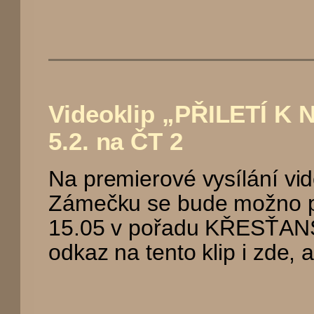
Videoklip „PŘILETÍ K 
5.2. na ČT 2
Na premierové vysílání vid
Zámečku se bude možno pod
15.05 v pořadu KŘESŤAN
odkaz na tento klip i zde, ab