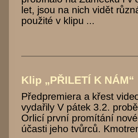
let, jsou na nich vidět růz
použité v klipu ...
Klip „PŘILETÍ K NÁM“ b
Předpremiera a křest video
vydařily V pátek 3.2. probě
Orlicí první promítání nov
účasti jeho tvůrců. Kmotrem