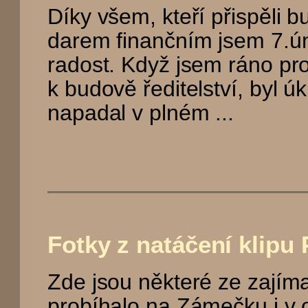
Díky všem, kteří přispěli
darem finančním jsem 7.ún
radost. Když jsem ráno pr
k budově ředitelství, byl úk
napadal v plném ...
Fotky z natáčení klipu 
Zde jsou některé ze zajíma
probíhalo na Zámečku i v 