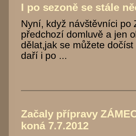
I po sezoně se stále ně
Nyní, když návštěvníci p
předchozí domluvě a jen o
dělat,jak se můžete dočíst
daří i po ...
Začaly přípravy ZÁME
koná 7.7.2012