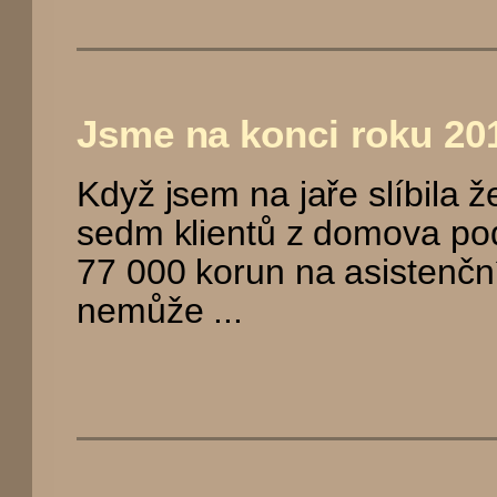
Jsme na konci roku 20
Když jsem na jaře slíbila 
sedm klientů z domova p
77 000 korun na asistenční 
nemůže ...