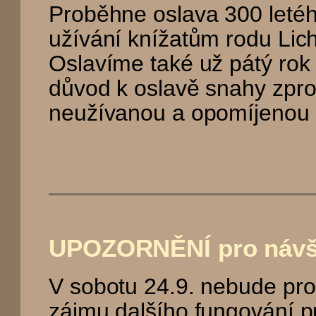
Proběhne oslava 300 letéh
užívání knížatům rodu Lich
Oslavíme také už pátý rok 
důvod k oslavě snahy zpro
neužívanou a opomíjenou .
UPOZORNĚNÍ pro návš
V sobotu 24.9. nebude pr
zájmu dalšího fungování 