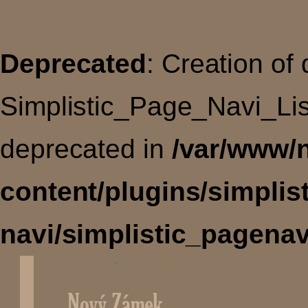
Deprecated
: Creation of
Simplistic_Page_Navi_Lis
deprecated in
/var/www/
content/plugins/simplis
navi/simplistic_pagenav
Úvodní
stránka