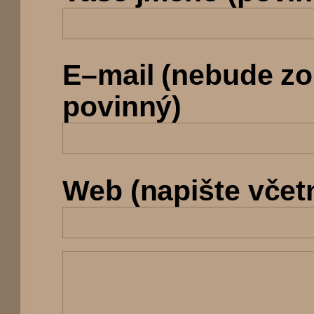
E–mail (nebude z
povinný)
Web (napište včetně