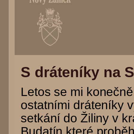
(Přejít
na
S dráteníky na 
navigaci)
Letos se mi konečně 
ostatními dráteníky 
setkání do Žiliny v 
Budatín které proběh