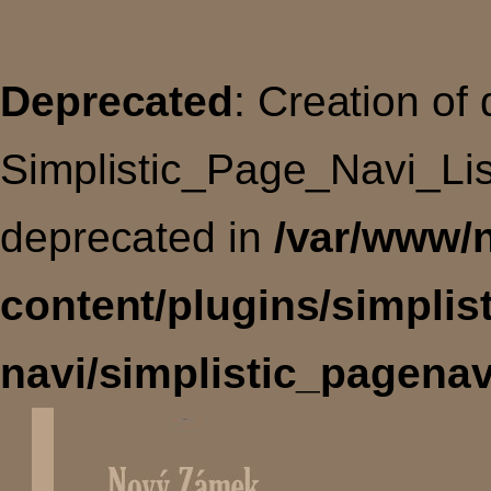
Deprecated
: Creation of
Simplistic_Page_Navi_Lis
deprecated in
/var/www/
content/plugins/simplis
navi/simplistic_pagenav
Úvodní
stránka