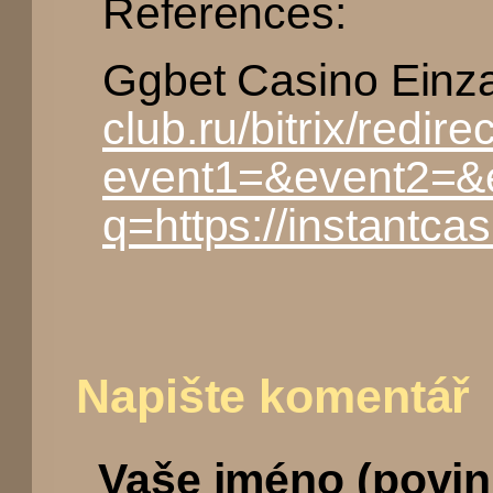
References:
Ggbet Casino Einz
club.ru/bitrix/redire
event1=&event2=&ev
q=https://instantca
Napište komentář
Vaše jméno (povin