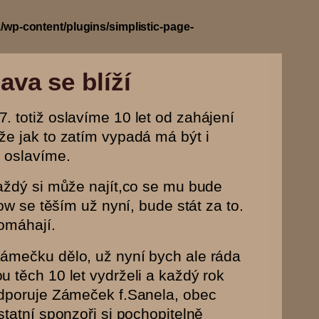
wp-content/plugins/simplistic-page-
ava se blíží
 totiž oslavíme 10 let od zahájení
že jak to zatím vypadá má být i
 oslavíme.
každý si může najít,co se mu bude
ow se těším už nyní, bude stát za to.
pomáhají.
Zámečku dělo, už nyní bych ale ráda
 těch 10 let vydrželi a každý rok
odporuje Zámeček f.Sanela, obec
tatní sponzoři si pochopitelně