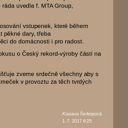
e ráda uvedla f. MTA Group,
losování vstupenek, které během
 pěkné dary, třeba
ci do domácnosti i pro radost.
pokusu o Český rekord-výroby částí na
jišťuje zveme srdečně všechny aby s
Zámeček v provoztu za těch tvrdých
Krasava Šerkopová
1. 7. 2017 6:25