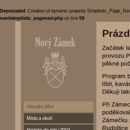
Deprecated
: Creation of dynamic property Simplistic_Page_Nav
navi/simplistic_pagenavi.php
on line
59
Úvodní
Prázd
stránka
Začátek l
provozu.P
pěkné poč
Program b
líbit, kav
Děkuji tak
(Přejít
Při Zámec
na
Aktuální dění
poděkoval
navigaci)
Místo a okolí
Zámečku p
Rudoltice 
Historie do roku 2003