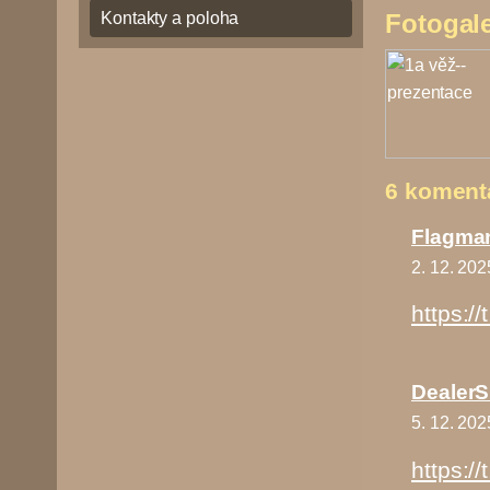
Fotogale
Kontakty a poloha
6 koment
Flagma
2. 12. 202
https://
Dealer
5. 12. 202
https:/