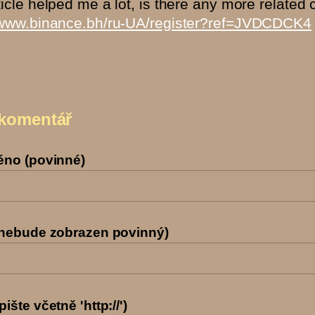
ticle helped me a lot, is there any more related
//www.binance.bh/ru-UA/register?ref=JVDCDCK4
 komentář
éno (povinné)
(nebude zobrazen povinný)
ište včetně 'http://')