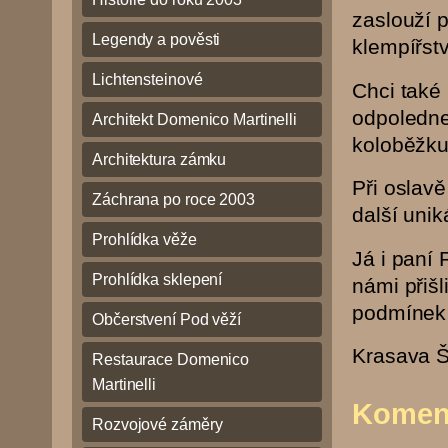
zaslouží 
Legendy a pověsti
klempířstv
Lichtensteinové
Chci také
odpoledne
Architekt Domenico Martinelli
koloběžku
Architektura zámku
Při oslav
Záchrana po roce 2003
další unik
Prohlídka věže
Já i paní
Prohlídka sklepení
námi přiš
podmínek 
Občerstvení Pod věží
Krasava 
Restaurace Domenico
Martinelli
Komen
Rozvojové záměry