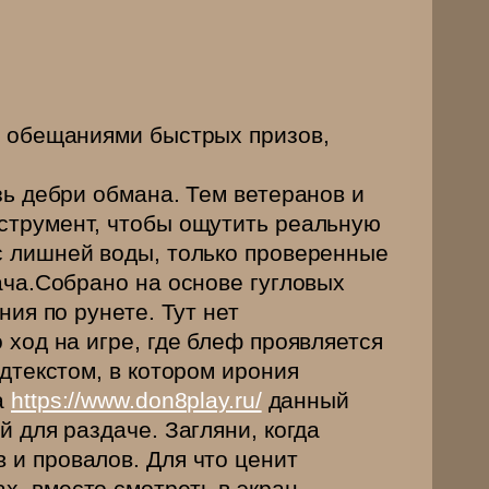
ь обещаниями быстрых призов,
зь дебри обмана. Тем ветеранов и
нструмент, чтобы ощутить реальную
с лишней воды, только проверенные
ача.Собрано на основе гугловых
ния по рунете. Тут нет
 ход на игре, где блеф проявляется
одтекстом, в котором ирония
а
https://www.don8play.ru/
данный
й для раздаче. Загляни, когда
 и провалов. Для что ценит
х, вместо смотреть в экран.