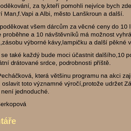
poděkování, za ty,kteří pomohli nejvíce bych zd
í Man,f.Vapi a Albi, město Lanškroun a další.
 poděkovat všem dárcům za věcné ceny do 10 
 proběhne a 10 návštěvníků má možnost vyhrát
,zásobu výborné kávy,lampičku a další pěkné vě
ě se také každý bude moci účastnit dalšího,10 
átní drátované srdce, podrobnosti příště.
 Pecháčková, která většinu programu na akci za
li oslavit toto významné výročí,protože udržet 
není jednoduché.
Šerkopová
táře