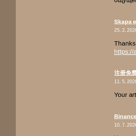
Skapa e
25. 2. 202
Thanks 
https:/
注册免
11. 5. 202
Your ar
Binan
10. 7. 202