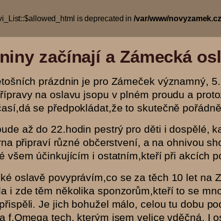
i_List::$allowed_html is deprecated in
/var/www/novyzamek.cz/
niny začínají a Zámecká osl
etošních prázdnin je pro Zámeček významný, 5.7.
řípravy na oslavu jsopu v plném proudu a proto
así,dá se předpokládat,že to skutečně pořádně
ude až do 22.hodin pestrý pro děti i dospělé, 
árna připraví různé občerstvení, a na ohnivou sh
é všem účinkujícím i ostatním,kteří při akcích 
ké oslavě povyprávím,co se za těch 10 let na 
a i zde těm několika sponzorům,kteří to se mnou
řispěli. Je jich bohužel málo, celou tu dobu p
a f.Omega tech, kterým jsem velice vděčná. I os