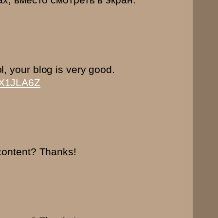
l, your blog is very good.
=HX1JLA6Z
 content? Thanks!