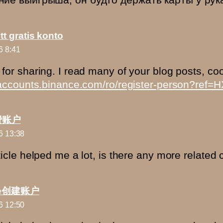
tt gratis konto
6 8:41
for sharing. I read many of your blog posts, coo
/accounts.binance.com/ro/register-person?ref
费账户
6 13:38
ticle helped me a lot, is there any more related
ce创建账户
6 12:50