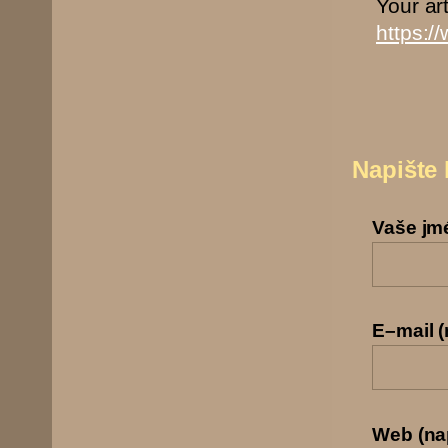
Your ar
https:
Napište
Vaše jm
E–mail 
Web (nap