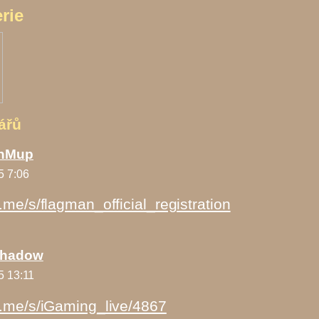
rie
ářů
nMup
5 7:06
t.me/s/flagman_official_registration
Shadow
5 13:11
/t.me/s/iGaming_live/4867