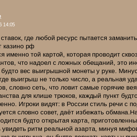
e
6 14:05
 ставок, где любой ресурс пытается заманит
г казино рф
ся именно той картой, которая проводит скво
нтов, что надоел с ложных обещаний, это и
, будто вес выигрышной монеты у руке. Мину
 где выигрыш не только число, а реальная уд
в, словно сеть, что ловит самые горячие вея
анства для клише трюков, каждый пункт будто
енно. Игроки видят: в России стиль речи с п
уется словно совет, даёт избежать обмана.Н
ходится будто открытая карта, приготовленны
 увидеть ритм реальной азарта, минуя мифов
ие выигрыша, он будто держать карты у рука