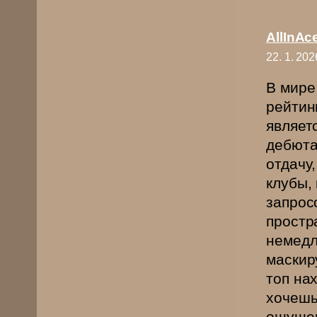
AllInAc
22. 1. 202
В мире
рейтин
являет
дебюта
отдачу
клубы,
запросо
простр
немедл
маскир
топ на
хочешь
ощущен