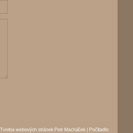
Tvorba webových stránek
Petr Macháček
|
Počítadlo