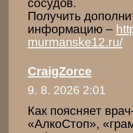
сосудов.
Получить дополн
информацию –
htt
murmanske12.ru/
CraigZorce
9. 8. 2026 2:01
Как поясняет врач
«АлкоСтоп», «гра