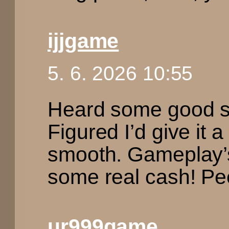
ijjgame
5. 6. 2026 10:55
Heard some good st
Figured I’d give it a
smooth. Gameplay’s
some real cash! Pe
ur999game