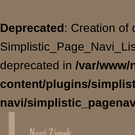
Deprecated
: Creation of
Simplistic_Page_Navi_Lis
deprecated in
/var/www/
content/plugins/simplis
navi/simplistic_pagenav
Úvodní
stránka