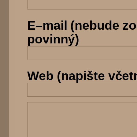
E–mail (nebude z
povinný)
Web (napište včetně