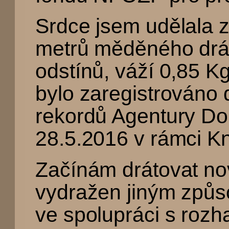
Srdce jsem udělala z
metrů měděného drá
odstínů, váží 0,85 K
bylo zaregistrováno
rekordů Agentury Do
28.5.2016 v rámci Kn
Začínám drátovat no
vydražen jiným způ
ve spolupráci s rozh