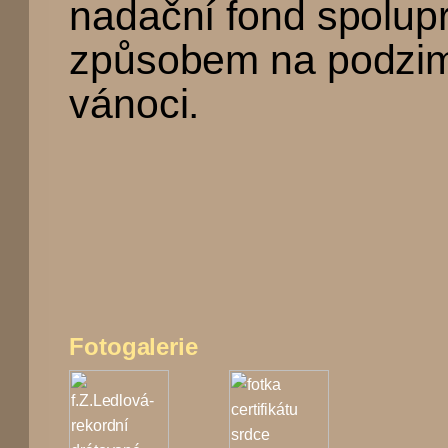
nadační fond spolup
způsobem na podzim
vánoci.
Fotogalerie