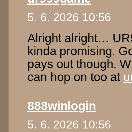
5. 6. 2026 10:56
Alright alright… 
kinda promising. Got
pays out though. W
can hop on too at
u
888winlogin
5. 6. 2026 10:56