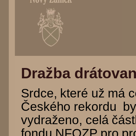
(Přejít
na
Dražba drátova
navigaci)
Srdce, které už má c
Českého rekordu by
vydraženo, celá čás
fondu NFOZP pro pro