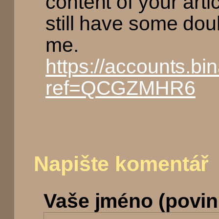
content of your artic
still have some do
me.
https://accounts.bi
ref=QCGZMHR6
Napište komentář
Vaše jméno (povin