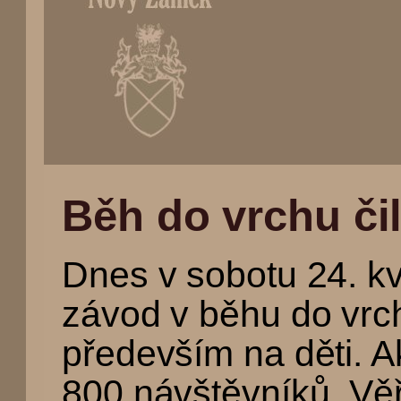
(Přejít
na
Běh do vrchu či
navigaci)
Dnes v sobotu 24. kv
závod v běhu do vr
především na děti. A
800 návštěvníků. Vě