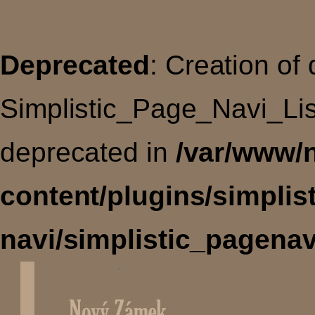
Deprecated
: Creation of
Simplistic_Page_Navi_Lis
deprecated in
/var/www/
content/plugins/simplis
navi/simplistic_pagenav
Úvodní
stránka