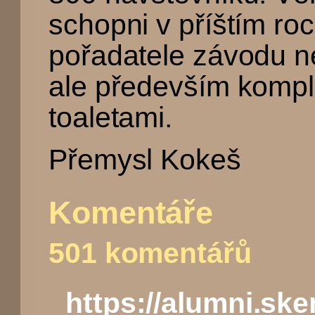
schopni v příštím ro
pořadatele závodu ne
ale především kompl
toaletami.
Přemysl Kokeš
Komentáře
501 komentářů
https://alumni.sk